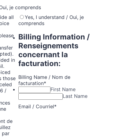
 Oui, je comprends
ide all
Yes, I understand / Oui, je
voice
comprends
Billing Information /
 please
Renseignements
ansfer
concernant la
pted).
ided in
facturation:
l.
oiced
Billing Name / Nom de
s those
facturation
*
celed
First Name
6 /
Last Name
nces
Email / Courriel
*
une
ent de
illez
 par