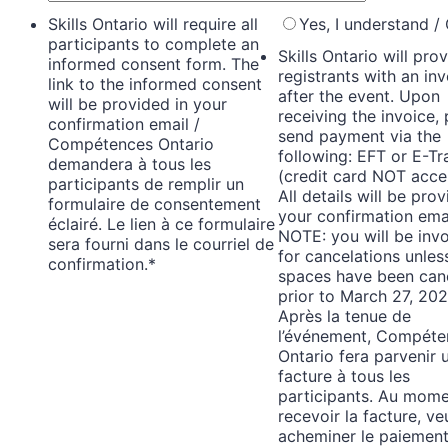
Skills Ontario will require all
Yes, I understand /
participants to complete an
Skills Ontario will prov
informed consent form. The
registrants with an in
link to the informed consent
after the event. Upon
will be provided in your
receiving the invoice,
confirmation email /
send payment via the
Compétences Ontario
following: EFT or E-Tr
demandera à tous les
(credit card NOT acce
participants de remplir un
All details will be prov
formulaire de consentement
your confirmation emai
éclairé. Le lien à ce formulaire
NOTE: you will be inv
sera fourni dans le courriel de
for cancelations unles
confirmation.
*
spaces have been can
prior to March 27, 202
Après la tenue de
l’événement, Compéte
Ontario fera parvenir 
facture à tous les
participants. Au mom
recevoir la facture, veu
acheminer le paiement