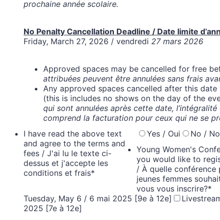
prochaine année scolaire.
No Penalty Cancellation Deadline / Date limite d’ann
Friday, March 27, 2026 / vendredi
27 mars 2026
Approved spaces may be cancelled for free be
attribuées peuvent être annulées sans frais ava
Any approved spaces cancelled after this date w
(this is includes no shows on the day of the ev
qui sont annulées après cette date, l’intégralité 
comprend la facturation pour ceux qui ne se pr
I have read the above text
Yes / Oui
No / N
and agree to the terms and
Young Women's Confe
fees / J'ai lu le texte ci-
you would like to regis
dessus et j'accepte les
/ À quelle conférence 
conditions et frais
*
jeunes femmes souhai
vous vous inscrire?
*
Tuesday, May 6 / 6 mai 2025 [9e à 12e]
Livestrea
2025 [7e à 12e]