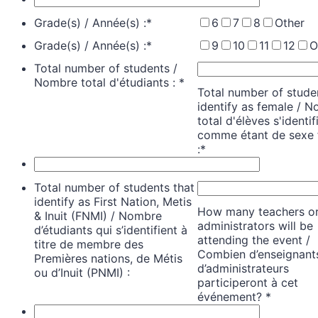
Grade(s) / Année(s) :
*
6
7
8
Other
Grade(s) / Année(s) :
*
9
10
11
12
O
Total number of students /
Nombre total d'étudiants :
*
Total number of stude
identify as female / 
total d'élèves s'identif
comme étant de sexe 
:
*
Total number of students that
identify as First Nation, Metis
How many teachers o
& Inuit (FNMI) / Nombre
administrators will be
d’étudiants qui s’identifient à
attending the event /
titre de membre des
Combien d’enseignant
Premières nations, de Métis
d’administrateurs
ou d’Inuit (PNMI) :
participeront à cet
événement?
*