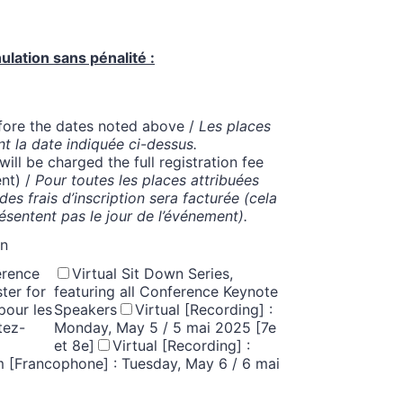
ulation sans pénalité :
fore the dates noted above /
Les places
nt la date indiquée ci-dessus.
ill be charged the full registration fee
ent) /
Pour toutes les places attribuées
des frais d’inscription sera facturée (cela
ésentent pas le jour de l’événement).
on
rence
Virtual Sit Down Series,
ter for
featuring all Conference Keynote
pour les
Speakers
Virtual [Recording] :
tez-
Monday, May 5 / 5 mai 2025 [7e
et 8e]
Virtual [Recording] :
m [Francophone] : Tuesday, May 6 / 6 mai