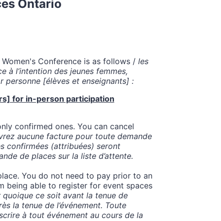
es Ontario
ng Women's Conference is as follows /
les
ce à l’intention des jeunes femmes,
 personne [élèves et enseignants] :
s] for in-person participation
 only confirmed ones. You can cancel
vrez aucune facture pour toute demande
ces confirmées (attribuées) seront
de de places sur la liste d’attente.
place. You do not need to pay prior to an
om being able to register for event spaces
 quoique ce soit avant la tenue de
près la tenue de l’événement. Toute
crire à tout événement au cours de la