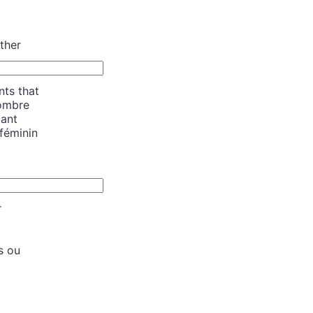
ther
nts that
Nombre
iant
féminin
r
s ou