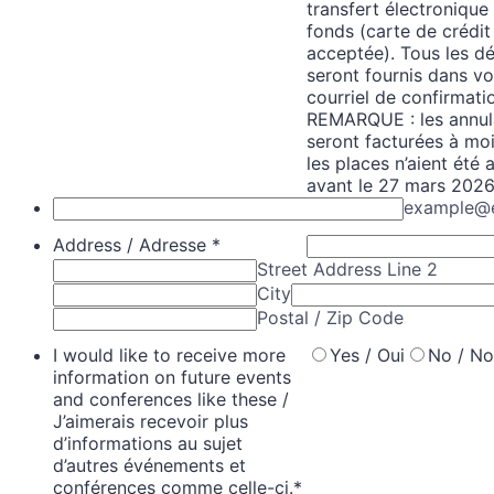
transfert électronique
fonds (carte de crédi
acceptée). Tous les dé
seront fournis dans vo
courriel de confirmati
REMARQUE : les annul
seront facturées à mo
les places n’aient été 
avant le 27 mars 2026
example@
Address / Adresse
*
Street Address Line 2
City
Postal / Zip Code
I would like to receive more
Yes / Oui
No / N
information on future events
and conferences like these /
J’aimerais recevoir plus
d’informations au sujet
d’autres événements et
conférences comme celle-ci.
*