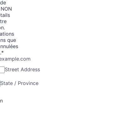
 de
t NON
tails
tre
on.
ations
ins que
annulées
.
*
example.com
Street Address
State / Province
on